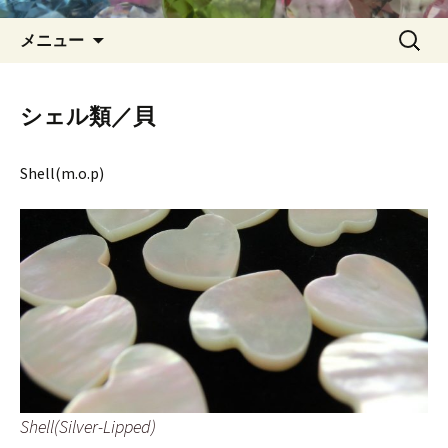
コ
検
メニュー
ン
索:
テ
ン
シェル類／貝
ツ
へ
Shell(m.o.p)
ス
キ
ッ
プ
Shell(Silver-Lipped)