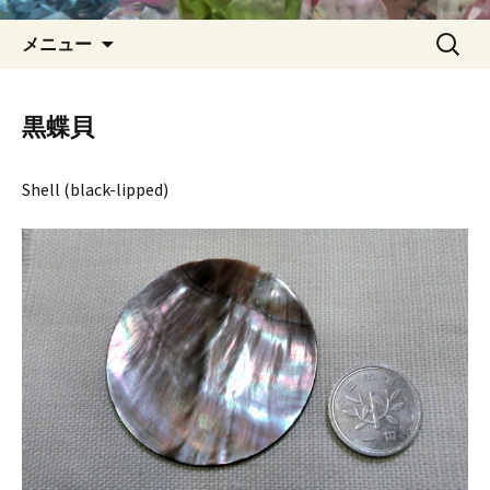
コ
検
メニュー
ン
索:
テ
ン
黒蝶貝
ツ
へ
Shell (black-lipped)
ス
キ
ッ
プ