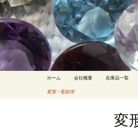
コ
ホーム
会社概要
在庫品一覧
ン
テ
変形・彫刻等
ン
ツ
へ
変
ス
キ
ッ