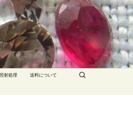
検
/照射処理
送料について
索: