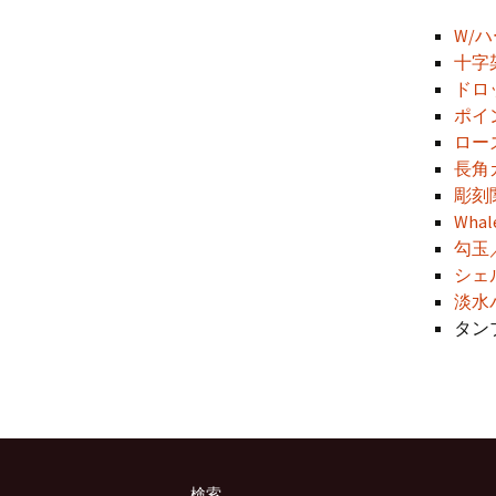
プ
W/
十字
ドロ
ポイ
ロー
長角
彫刻
Whale
勾玉／
シェ
淡水
タン
検索