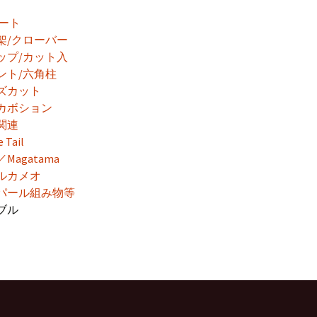
ハート
架/クローバー
ップ/カット入
ント/六角柱
ズカット
カボション
関連
 Tail
Magatama
ルカメオ
パール組み物等
ブル