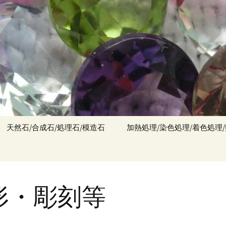
天然石/合成石/処理石/模造石
加熱処理/染色処理/着色処理
形・彫刻等