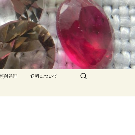
検
/照射処理
送料について
索: