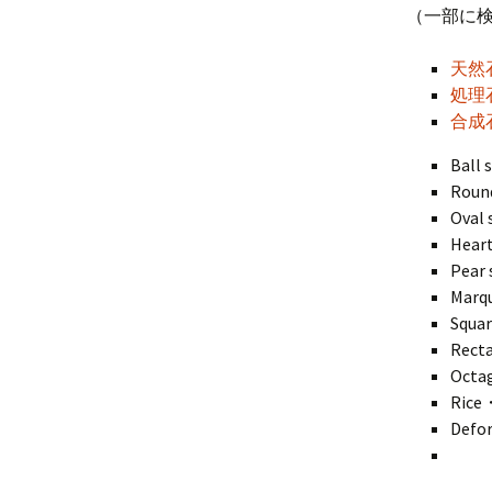
（一部に
天然
処理
合成
Bal
Rou
Ova
Hea
Pea
Mar
Squ
Rec
Oct
Ric
Def