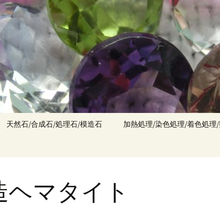
天然石/合成石/処理石/模造石
加熱処理/染色処理/着色処理
造ヘマタイト