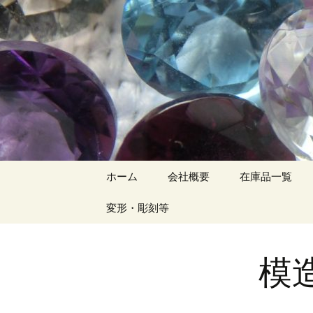
コ
ホーム
会社概要
在庫品一覧
ン
テ
変形・彫刻等
ン
ツ
へ
模
ス
キ
ッ