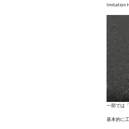
プ
Imitation 
一部では
基本的に