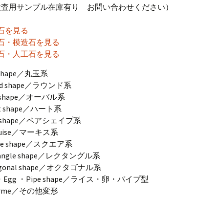
検査用サンプル在庫有り お問い合わせください）
石を見る
石・模造石を見る
石・人工石を見る
l shape／丸玉系
nd shape／ラウンド系
l shape／オーバル系
rt shape／ハート系
r shape／ペアシェイプ系
quise／マーキス系
are shape／スクエア系
tangle shape／レクタングル系
agonal shape／オクタゴナル系
e・Egg ・Pipe shape／ライス・卵・パイプ型
orme／その他変形