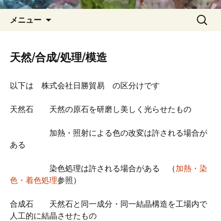
コ
検
メニュー
ン
索:
テ
ン
天然/合成/処理/模造
ツ
へ
以下は 株式会社日勝貿易 の区分けです
ス
キ
天然石 天然の原石を研磨し美しく光らせたもの
ッ
プ
加熱・照射による色の改変は許される場合が
ある
染色処理は許される場合がある （
加熱・染
色・着色処理
参照）
合成石 天然石と同一成分・同一結晶構造を工場内で
人工的に結晶させたもの